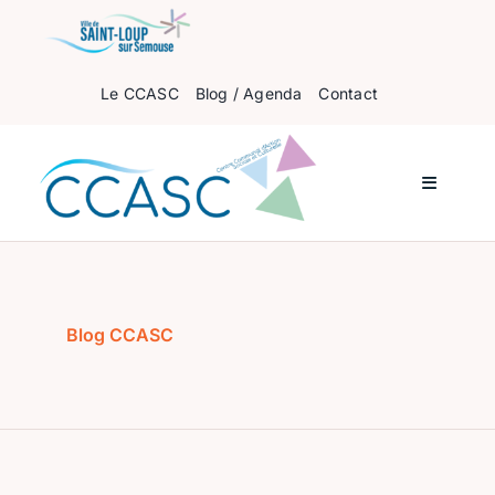
Passer
au
contenu
Le CCASC
Blog / Agenda
Contact
Navigati
à
bascule
Accueil
Pour les enfants
Blog CCASC
Pour les ados
Pour les adultes