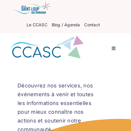
Passer
au
contenu
Le CCASC
Blog / Agenda
Contact
Navigati
à
bascule
Accueil
Pour les enfants
Découvrez nos services, nos
événements à venir et toutes
les informations essentielles
Pour les ados
pour mieux connaître nos
actions et soutenir notre
Pour les adultes
communauté.