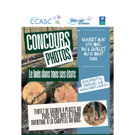
7/17
t Au