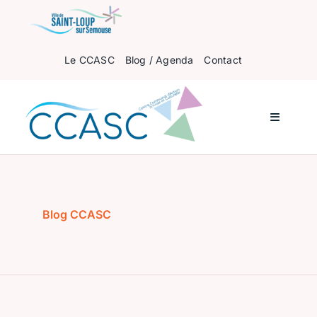
Passer
au
contenu
Le CCASC
Blog / Agenda
Contact
Navigati
à
bascule
Accueil
Pour les enfants
Blog CCASC
Pour les ados
Pour les adultes