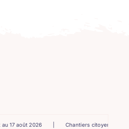
17 août 2026
|
Chantiers citoyens pour les a