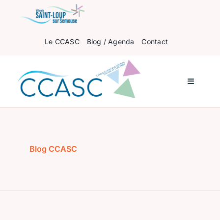
Passer
au
contenu
Le CCASC
Blog / Agenda
Contact
Navigati
à
bascule
Accueil
Pour les enfants
Blog CCASC
Pour les ados
Pour les adultes