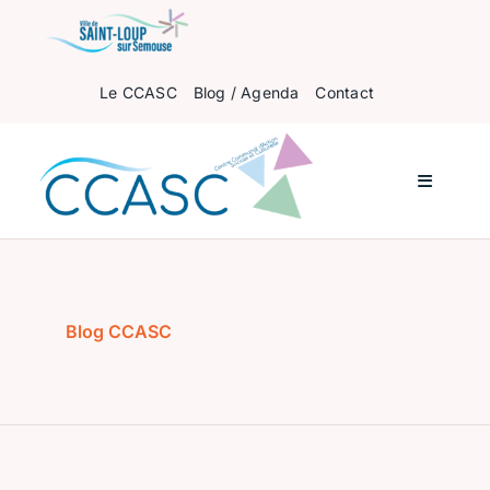
Passer
au
contenu
Le CCASC
Blog / Agenda
Contact
Navigati
à
bascule
Accueil
Pour les enfants
Blog CCASC
Pour les ados
Pour les adultes