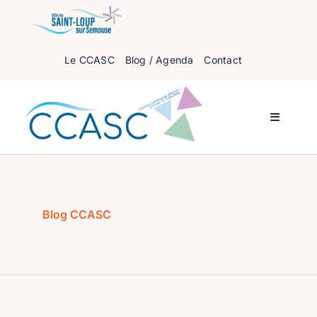
Passer
au
contenu
Le CCASC
Blog / Agenda
Contact
Navigati
à
bascule
Accueil
Pour les enfants
Blog CCASC
Pour les ados
Pour les adultes